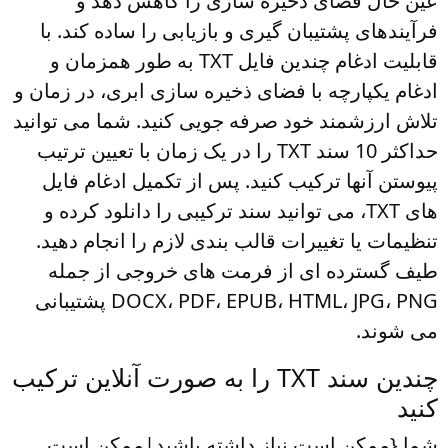
عین حال فضای ذخیره سازی را کاهش دهد و
فرآیندهای پشتیبان گیری و بازیابی را ساده کند. با
قابلیت ادغام چندین فایل TXT به طور همزمان و
ادغام یکپارچه با فضای ذخیره سازی ابری، در زمان و
تلاش ارزشمند خود صرفه جویی کنید. شما می توانید
حداکثر 10 سند TXT را در یک زمان با تعیین ترتیب
پیوستن آنها ترکیب کنید. پس از تکمیل ادغام فایل
های TXT، می توانید سند ترکیبی را دانلود کرده و
تنظیمات یا تغییرات قالب بندی لازم را انجام دهید.
طیف گسترده ای از فرمت های خروجی از جمله
DOCX، PDF، EPUB، HTML، JPG، PNG پشتیبانی
می شوند.
چندین سند TXT را به صورت آنلاین ترکیب
کنید
شما {ممکن است نیاز داشته باشید|ممکن است