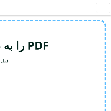
PDF را به صورت رایگان با WORD ادغام کنید
قفل محتوای PDF را برای و