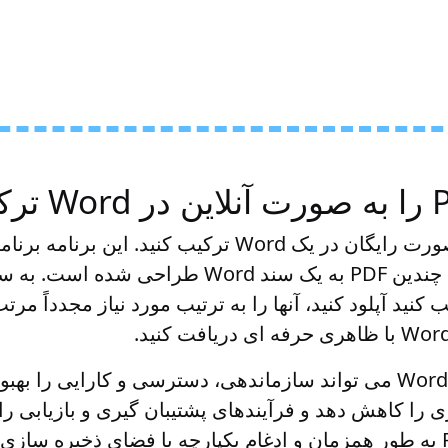
کنید آپلود کنید، آنها را به ترتیب مورد نیاز مجدداً مر
تبدیل چند PDF به یک Word می تواند سازماندهی، دسترسی و کارایی ر
را کاهش دهد و فرآیندهای پشتیبان گیری و بازیابی را س
ادغام چندین فایل PDF به طور همزمان و ادغام یکپارچه با فضای ذخیره 