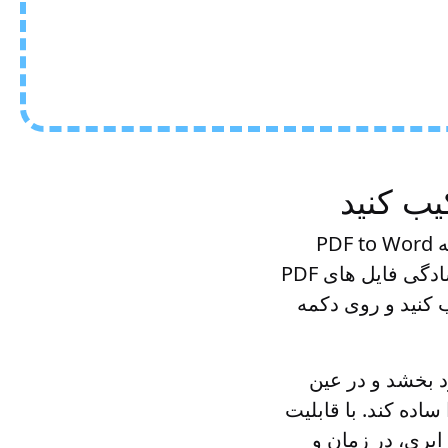
فایل های PDF را به صورت رایگان در یک Word ترکیب کنید. این برنامه برنامه PDF to Word
Merger برای پیوستن چندین PDF به یک سند Word طراحی شده است. به سادگی فایل های PDF
تب کنید و روی دکمه
ا بهبود بخشد و در عین
اده کند. با قابلیت
سازی ابری، در زمان و