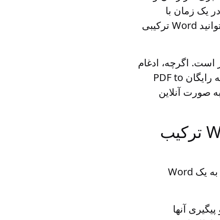
صرفه جویی کنید. شما می توانید حداکثر 10 فایل PDF را در یک زمان با
مشخص کردن ترتیب اتصال آنها ترکیب کنید. پس از ادغام فایل‌های PDF، می‌توانید Word ترکیبی
 Word دارند، یک اتفاق مکرر است. اگرچه، ادغام
فایل‌های PDF با Word به صورت دستی می‌تواند فرآیندی زمان‌بر باشد. برنامه رایگان PDF to
Word M موثرترین ابزار برای پیوستن سریع و آسان به فایل های PDF به صورت آنلاین
چندین فایل PDF را به صورت آنلاین در یک Word ترکیب
در اینجا چند مورد استفاده وجود دارد که ممکن است لازم باشد چندین PDF را به یک Word
یت و پیگیری آنها