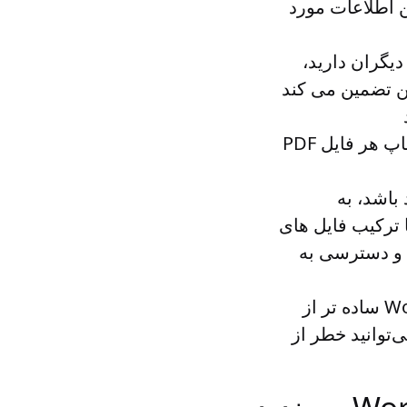
ماندهی و یافتن اطلاعات مورد
دیگران دارید،
ل چندین فایل PDF است. همچنین تضمین می کند
با ادغام فایل های PDF در یک Word، می توانید از دردسر چاپ هر فایل PDF
فید باشد، به
 ترکیب فایل های
خیره و دسترسی به
پشتیبان گیری و بازیابی یک فایل Word ساده تر از
و بازیابی چندین فایل PDF است. با ادغام فایل‌های PDF، می‌توانید خطر از