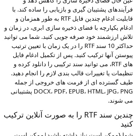
عین حال فضای ذخیره سازی را کاهش دهد و
فرآیندهای پشتیبان گیری و بازیابی را ساده کند. با
قابلیت ادغام چندین فایل RTF به طور همزمان و
ادغام یکپارچه با فضای ذخیره سازی ابری، در زمان و
تلاش ارزشمند خود صرفه جویی کنید. شما می توانید
حداکثر 10 سند RTF را در یک زمان با تعیین ترتیب
پیوستن آنها ترکیب کنید. پس از تکمیل ادغام فایل
های RTF، می توانید سند ترکیبی را دانلود کرده و
تنظیمات یا تغییرات قالب بندی لازم را انجام دهید.
طیف گسترده ای از فرمت های خروجی از جمله
DOCX، PDF، EPUB، HTML، JPG، PNG پشتیبانی
می شوند.
چندین سند RTF را به صورت آنلاین ترکیب
کنید
شما {ممکن است نیاز داشته باشید|ممکن است