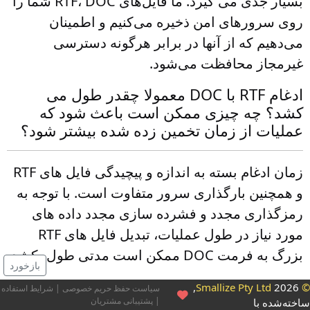
بسیار جدی می گیرد. ما فایل‌های RTF، DOC شما را
روی سرورهای امن ذخیره می‌کنیم و اطمینان
می‌دهیم که از آنها در برابر هرگونه دسترسی
غیرمجاز محافظت می‌شود.
ادغام RTF با DOC معمولا چقدر طول می
کشد؟ چه چیزی ممکن است باعث شود که
عملیات از زمان تخمین زده شده بیشتر شود؟
زمان ادغام بسته به اندازه و پیچیدگی فایل های RTF
و همچنین بارگذاری سرور متفاوت است. با توجه به
رمزگذاری مجدد و فشرده سازی مجدد داده های
مورد نیاز در طول عملیات، تبدیل فایل های RTF
بزرگ به فرمت DOC ممکن است مدتی طول بکشد.
بازخورد
2026,
© Smallize Pty 
سیاست حفظ حریم خصوصی
|
شرایط استفاده
|
پشتیبانی مشتریان
اخته‌شده با