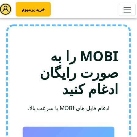
خرید پرمیوم
MOBI را به
صورت رایگان
ادغام کنید
ادغام فایل های MOBI با سرعت بالا.