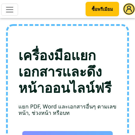
ซื้อพรีเมียม
เครื่องมือแยก
เอกสารและดึง
หน้าออนไลน์ฟรี
แยก PDF, Word และเอกสารอื่นๆ ตามเลข
หน้า, ช่วงหน้า หรือบท