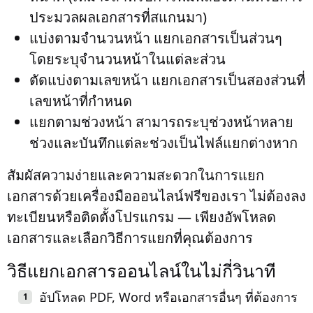
ประมวลผลเอกสารที่สแกนมา)
แบ่งตามจำนวนหน้า
แยกเอกสารเป็นส่วนๆ
โดยระบุจำนวนหน้าในแต่ละส่วน
ตัดแบ่งตามเลขหน้า
แยกเอกสารเป็นสองส่วนที่
เลขหน้าที่กำหนด
แยกตามช่วงหน้า
สามารถระบุช่วงหน้าหลาย
ช่วงและบันทึกแต่ละช่วงเป็นไฟล์แยกต่างหาก
สัมผัสความง่ายและความสะดวกในการแยก
เอกสารด้วยเครื่องมือออนไลน์ฟรีของเรา ไม่ต้องลง
ทะเบียนหรือติดตั้งโปรแกรม — เพียงอัพโหลด
เอกสารและเลือกวิธีการแยกที่คุณต้องการ
วิธีแยกเอกสารออนไลน์ในไม่กี่วินาที
อัปโหลด PDF, Word หรือเอกสารอื่นๆ ที่ต้องการ