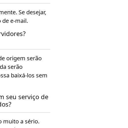
ente. Se desejar,
de e-mail.
vidores?
de origem serão
ída serão
ssa baixá-los sem
m seu serviço de
dos?
 muito a sério.