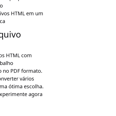
vo
quivos HTML em um
ica
quivo
ivos HTML com
abalho
 no PDF formato.
nverter vários
ma ótima escolha.
Experimente agora