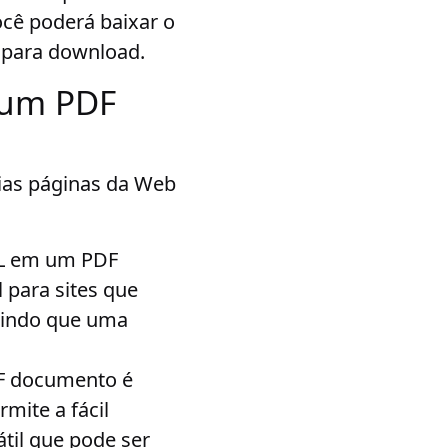
ocê poderá baixar o
 para download.
 um PDF
rias páginas da Web
ML em um PDF
 para sites que
tindo que uma
F documento é
mite a fácil
til que pode ser