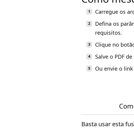
Carregue os ar
Defina os parâ
requisitos.
Clique no botã
Salve o PDF de
Ou envie o lin
Como
Basta usar esta fu