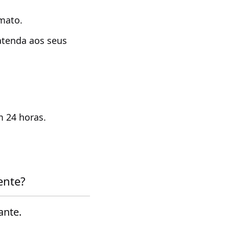
mato.
atenda aos seus
m 24 horas.
ente?
ante.