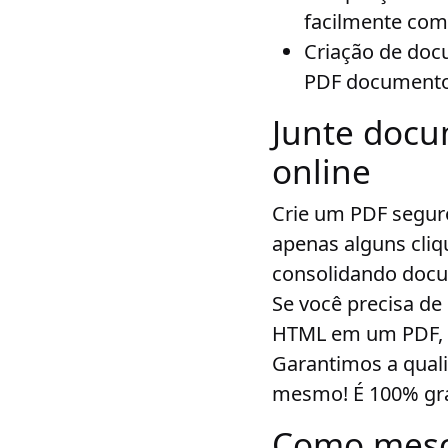
facilmente comp
Criação de doc
PDF documento 
Junte doc
online
Crie um PDF seguro
apenas alguns cliqu
consolidando docu
Se você precisa de
HTML em um PDF, n
Garantimos a qual
mesmo! É 100% grá
Como mesc