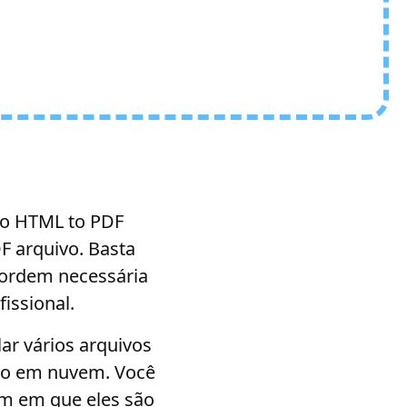
vo HTML to PDF
F arquivo. Basta
 ordem necessária
issional.
ar vários arquivos
to em nuvem. Você
em em que eles são