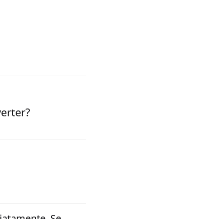
erter?
iatamente. Se