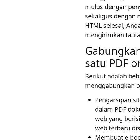
mulus dengan pen
sekaligus dengan 
HTML selesai, An
mengirimkan tauta
Gabungkan
satu PDF o
Berikut adalah be
menggabungkan be
Pengarsipan si
dalam PDF doku
web yang beris
web terbaru di
Membuat e-bo