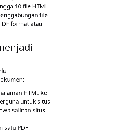
gga 10 file HTML
penggabungan file
DF format atau
enjadi
rlu
dokumen:
 halaman HTML ke
erguna untuk situs
hwa salinan situs
m satu PDF