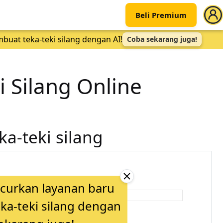
Beli Premium
uat teka-teki silang dengan AI!
Coba sekarang juga!
i Silang Online
a-teki silang
curkan layanan baru
a-teki silang dengan