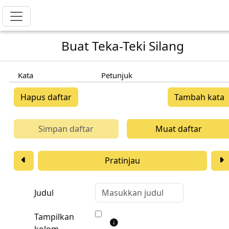
Buat Teka-Teki Silang
Kata
Petunjuk
Hapus daftar
Tambah kata
Simpan daftar
Muat daftar
Pratinjau
Judul
Tampilkan
kolom