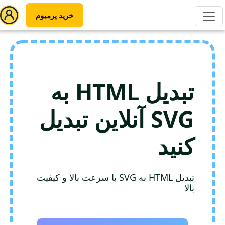
خرید پرمیوم
تبدیل HTML به
SVG آنلاین تبدیل
کنید
تبدیل HTML به SVG با سرعت بالا و کیفیت
بالا