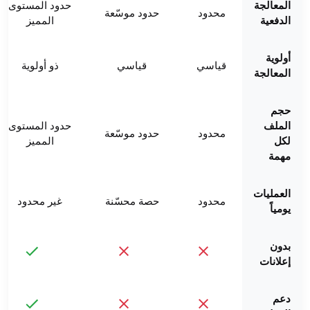
المعالجة
حدود المستوى
محدود
حدود موسّعة
الدفعية
المميز
أولوية
قياسي
قياسي
ذو أولوية
المعالجة
حجم
الملف
حدود المستوى
محدود
حدود موسّعة
لكل
المميز
مهمة
العمليات
محدود
حصة محسّنة
غير محدود
يومياً
بدون
إعلانات
دعم