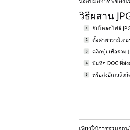
ระดับมืออาชีพของไฟล
วิธีผสาน JP
อัปโหลดไฟล์ JP
ตั้งค่าพารามิเต
คลิกปุ่มเพื่อรวม
บันทึก DOC ที่ส
หรือส่งอีเมลลิงก
เพียงใช้การรวมออนไล