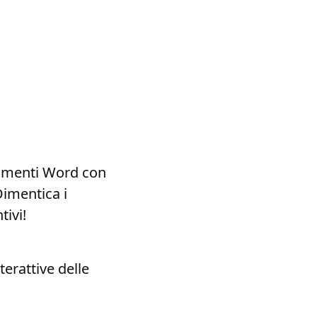
cumenti Word con
Dimentica i
tivi!
erattive delle