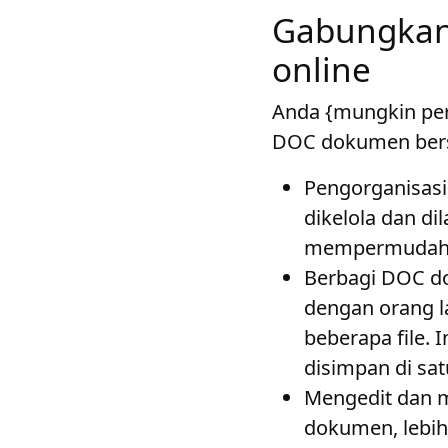
Gabungkan
online
Anda {mungkin pe
DOC dokumen bers
Pengorganisas
dikelola dan d
mempermudah p
Berbagi DOC d
dengan orang la
beberapa file.
disimpan di sa
Mengedit dan m
dokumen, lebih