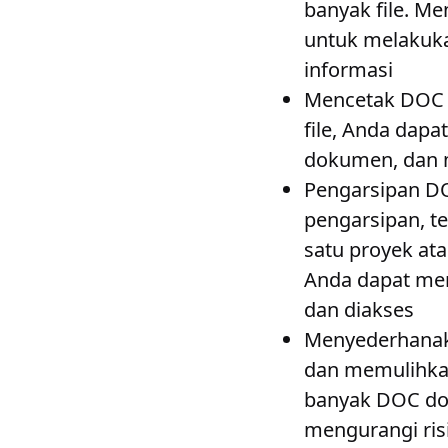
banyak file. 
untuk melakuka
informasi
Mencetak DOC
file, Anda dap
dokumen, dan m
Pengarsipan DO
pengarsipan, t
satu proyek a
Anda dapat me
dan diakses
Menyederhana
dan memulihka
banyak DOC do
mengurangi ris