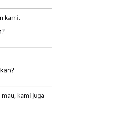
n kami.
n?
gkan?
a mau, kami juga