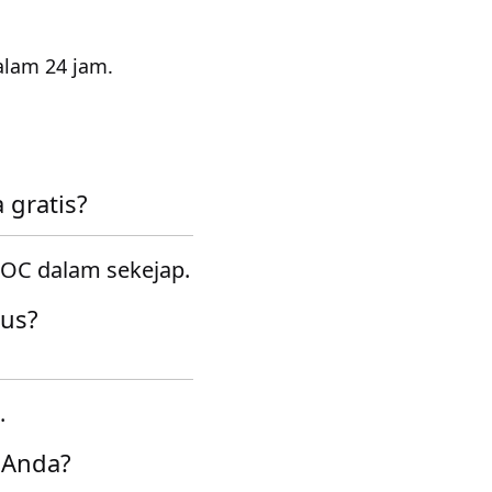
alam 24 jam.
gratis?
OC dalam sekejap.
gus?
.
 Anda?