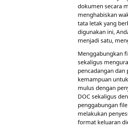
dokumen secara m
menghabiskan wakt
tata letak yang be
digunakan ini, A
menjadi satu, men
Menggabungkan file
sekaligus mengur
pencadangan dan 
kemampuan untuk m
mulus dengan pen
DOC sekaligus de
penggabungan fil
melakukan penyesu
format keluaran d