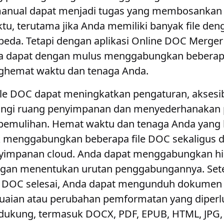
anual dapat menjadi tugas yang membosankan
u, terutama jika Anda memiliki banyak file den
rbeda. Tetapi dengan aplikasi Online DOC Merg
nda dapat dengan mulus menggabungkan beber
ghemat waktu dan tenaga Anda.
 DOC dapat meningkatkan pengaturan, aksesibili
angi ruang penyimpanan dan menyederhanakan 
pemulihan. Hemat waktu dan tenaga Anda yang
enggabungkan beberapa file DOC sekaligus da
yimpanan cloud. Anda dapat menggabungkan h
ngan menentukan urutan penggabungannya. Set
e DOC selesai, Anda dapat mengunduh dokumen
aian atau perubahan pemformatan yang diperl
idukung, termasuk DOCX, PDF, EPUB, HTML, JPG,