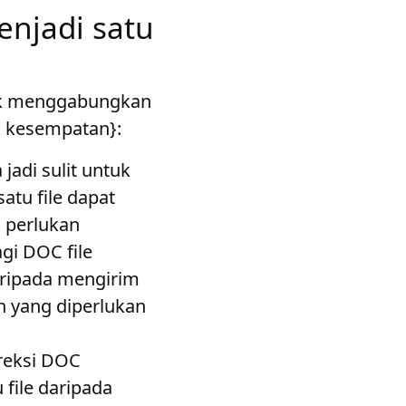
njadi satu
uk menggabungkan
 kesempatan}:
 jadi sulit untuk
tu file dapat
 perlukan
agi DOC file
daripada mengirim
 yang diperlukan
reksi DOC
file daripada