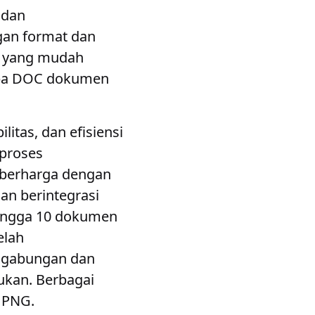
 dan
gan format dan
er yang mudah
apa DOC dokumen
tas, dan efisiensi
proses
 berharga dengan
n berintegrasi
ingga 10 dokumen
elah
 gabungan dan
ukan. Berbagai
 PNG.