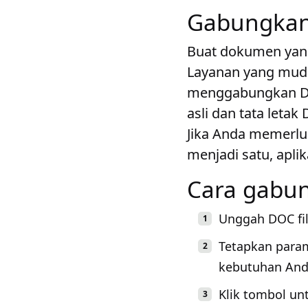
Gabungkan 
Buat dokumen yang
Layanan yang mud
menggabungkan DO
asli dan tata leta
Jika Anda memerl
menjadi satu, apli
Cara gabu
Unggah DOC fil
Tetapkan para
kebutuhan And
Klik tombol u