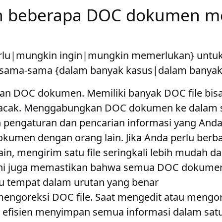
 beberapa DOC dokumen me
rlu|mungkin ingin|mungkin memerlukan} unt
ama-sama {dalam banyak kasus|dalam banyak
ian DOC dokumen
. Memiliki banyak DOC file bisa
ilacak. Menggabungkan DOC dokumen ke dalam sa
engaturan dan pencarian informasi yang Anda
okumen dengan orang lain
. Jika Anda perlu berb
in, mengirim satu file seringkali lebih mudah 
 Ini juga memastikan bahwa semua DOC dokumen
tu tempat dalam urutan yang benar
engoreksi DOC file
. Saat mengedit atau mengo
 efisien menyimpan semua informasi dalam satu 