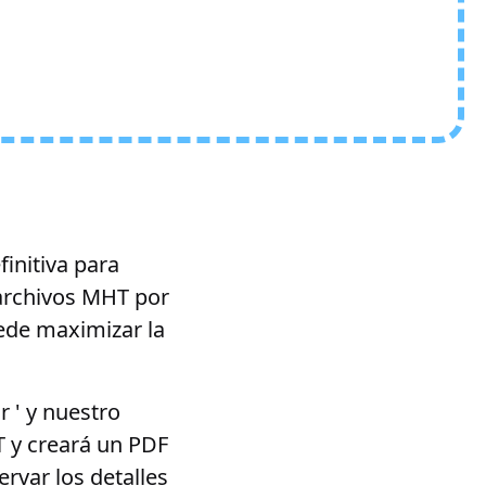
initiva para
archivos MHT por
ede maximizar la
 ' y nuestro
T y creará un PDF
rvar los detalles