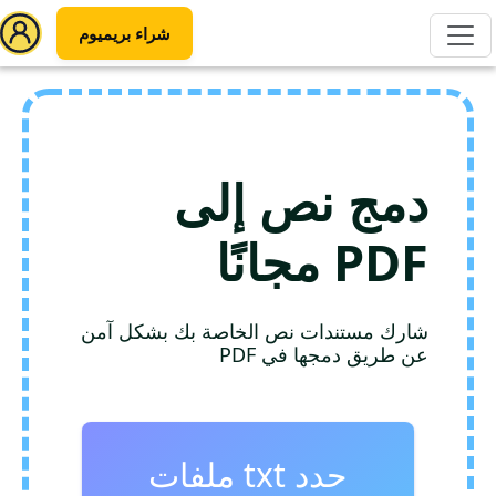
شراء بريميوم
دمج نص إلى
PDF مجانًا
شارك مستندات نص الخاصة بك بشكل آمن
عن طريق دمجها في PDF
حدد txt ملفات