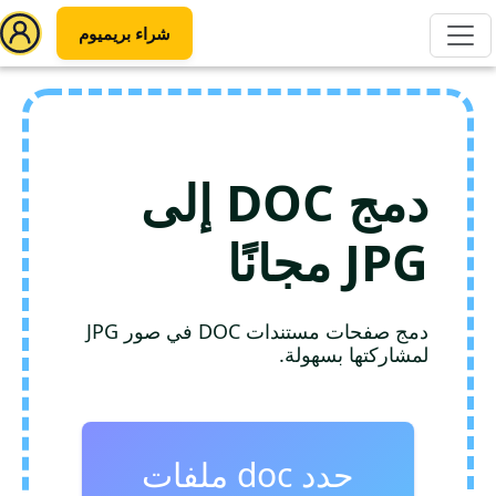
شراء بريميوم
دمج DOC إلى
JPG مجانًا
دمج صفحات مستندات DOC في صور JPG
لمشاركتها بسهولة.
حدد doc ملفات