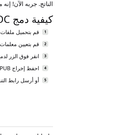
الناتج. جربه الآن! إنه مجان
كيفية دمج DOC في EPUB
قم بتحميل ملفات DOC التي تريد دمجها بتنسيق EPUB
قم بتعيين معلمات التشغيل للحص
انقر فوق الزر لدمج DOC إلى EPUB عبر الإنت
احفظ إخراج EPUB على جهازك على الفور.
أو أرسل رابط التنزيل