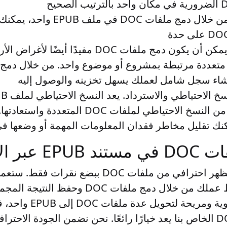
. من خلال دمج ملفات DOC في مل
. يمكن أن يكون دمج ملفات DOC مفيدًا أيضً
خ الاحتياطي والاسترداد
واستعادته أسهل من النسخ الاحتياطي لملفات DOC ا
ر الإنترنت
قم بإنشاء EPUB ذو مظهر احترافي من ملفات DOC ب