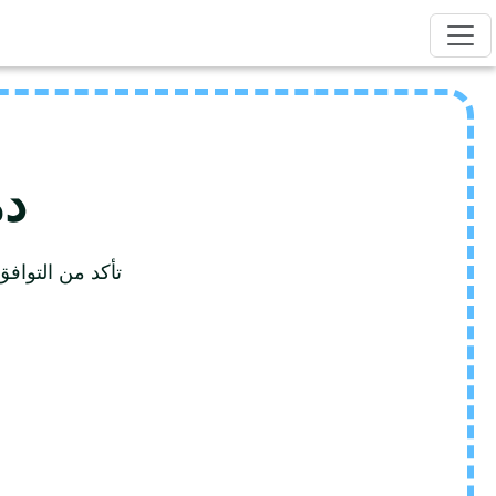
دمج DOC
تأكد من التوافق المتبادل لملفات DOC ا