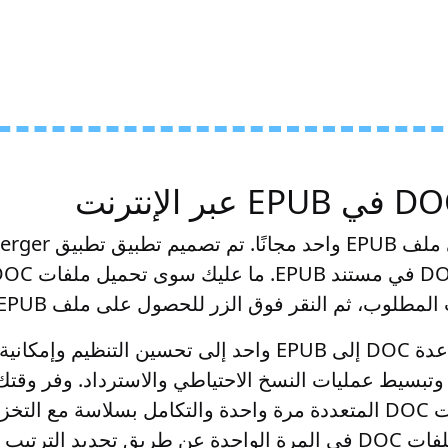
ادمج ملفات DOC في ملف
طلوب، ثم النقر فوق الزر للحصول على ملف EPUB ذو مظهر احترافي.
يمكن أن يؤدي تحويل عدة DOC إلى EPUB واحد إلى تحسين الت
وتبسيط عمليات النسخ الاحتياطي والاسترداد. وفر وقتك
القدرة على دمج ملفات DOC المتعددة مرة واحدة والتكامل بسلاسة م
دمج ما يصل إلى 10 ملفات DOC في المرة الواحدة عن طريق تحديد ا