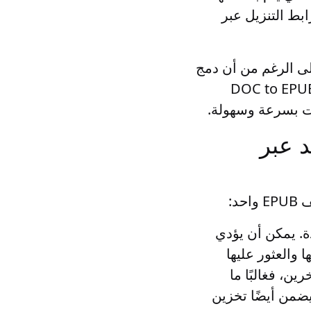
EPU المدمج أو إرسال رابط التنزيل عبر
فات DOC تتطلب دمجها في ملف EPUB واحد. على الرغم من أن دمج
DOC في EPUB يدويًا قد يكون عملية تستغرق وقتًا طويلاً. يعد تطبيق DOC to EPUB
DOC في ملف EPUB واحد عبر
 إدارة وتتبع وجود ملفات DOC متعددة. يمكن أن يؤدي
ين، فغالبًا ما
 واحدًا أسهل من إرسال عدة ملفات DOC. كما يضمن أيضًا تخزين