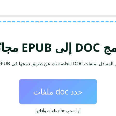
 إلى EPUB مجانًا
لخاصة بك عن طريق دمجها في EPUB بسرعة عالية.
حدد doc ملفات
أو اسحب doc ملفات وأفلتها