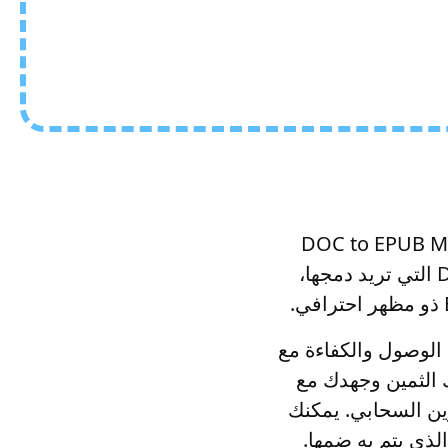
 EPUB واحد مجانًا. تم تصميم تطبيق تطبيق DOC to EPUB Merger
هذا لضم العديد من DOC في مستند EPUB. ما عليك سوى تحميل ملفات DOC التي تريد دمجها،
نظيم وإمكانية الوصول والكفاءة مع
 الثمين وجهدك مع
ع التخزين السحابي. يمكنك
لترتيب الذي يتم به ضمها.