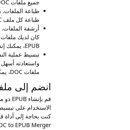
جميع ملفات DOC الضرورية في مكان واحد بالترتيب الصحيح
طباعة الملفات
طباعة كل ملف DOC على حدة
أرشفة الملفات
EPUB، يمكنك إنشاء سجل شامل لعملك يسهل تخزينه والوصول إليه
تبسيط عملية النس
ملفات DOC، يمكنك تقليل مخاطر فقدان المعلومات المهمة أو وضعها في غير مكانها
انضم إلى ملفات DOC في مستند EPUB عب