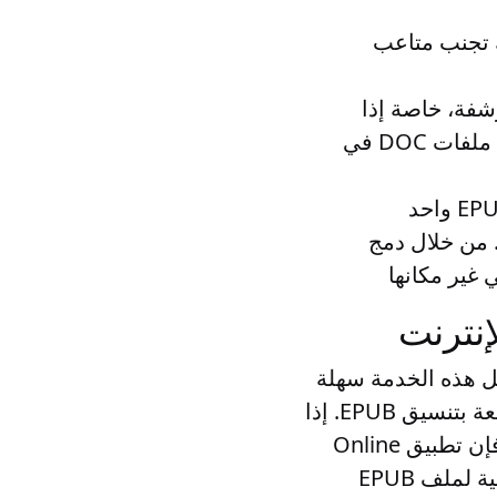
ف EPUB واحد، يمكنك تجنب متاعب
ا لأغراض الأرشفة، خاصة إذا
كان لديك ملفات متعددة مرتبطة بمشروع أو موضوع واحد. من خلال دمج ملفات DOC في
. يعد النسخ الاحتياطي لملف EPUB واحد
لمتعددة واستعادتها. من خلال دمج
بضع نقرات فقط. ستعمل هذه الخدمة سهلة
الاستخدام على تبسيط عملك من خلال دمج ملفات DOC وحفظ النتيجة المجمعة بتنسيق EPUB. إذا
كنت بحاجة إلى أداة قوية ومريحة لتحويل عدة ملفات DOC إلى EPUB واحد، فإن تطبيق Online
DOC to EPUB Merger الخاص بنا يعد خيارًا رائعًا. نحن نضمن الجودة الاحترافية لملف EPUB