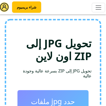
شراء بريميوم
تحويل JPG إلى
ZIP اون لاين
تحويل JPG إلى ZIP بسرعة عالية وجودة
عالية
حدد jpg ملفات