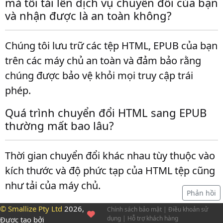
mà tôi tải lên dịch vụ chuyển đổi của bạn
và nhận được là an toàn không?
Chúng tôi lưu trữ các tệp HTML, EPUB của bạn
trên các máy chủ an toàn và đảm bảo rằng
chúng được bảo vệ khỏi mọi truy cập trái
phép.
Quá trình chuyển đổi HTML sang EPUB
thường mất bao lâu?
Thời gian chuyển đổi khác nhau tùy thuộc vào
kích thước và độ phức tạp của HTML tệp cũng
như tải của máy chủ.
Phản hồi
© Smallize Pty Ltd
2026,
Chính sách bảo mật
|
Điều khoản sử
dụng
|
Hỗ trợ khách hàng
Được tạo bởi