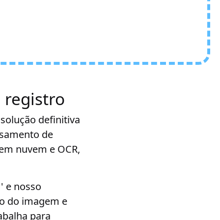
registro
olução definitiva
ssamento de
 em nuvem e OCR,
' e nosso
ão do imagem e
abalha para