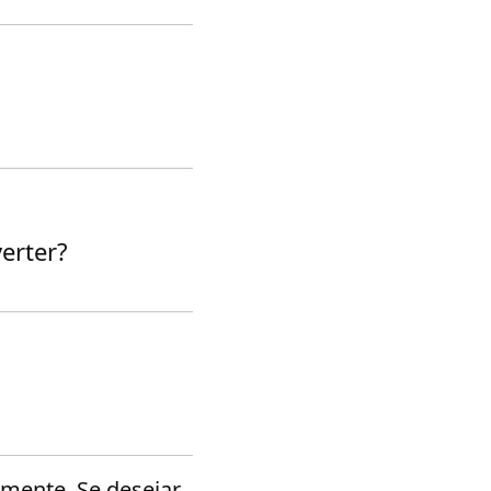
erter?
mente. Se desejar,