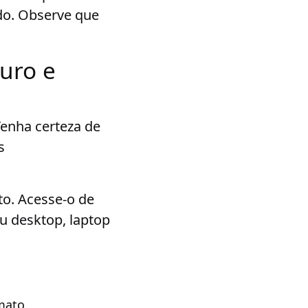
do. Observe que
uro e
Tenha certeza de
s
to. Acesse-o de
u desktop, laptop
mato.