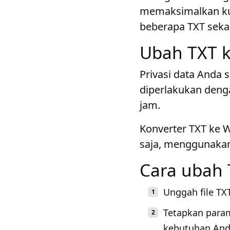
memaksimalkan kua
beberapa TXT sekal
Ubah TXT k
Privasi data Anda 
diperlakukan denga
jam.
Konverter TXT ke W
saja, menggunakan 
Cara ubah 
Unggah file TX
Tetapkan para
kebutuhan And