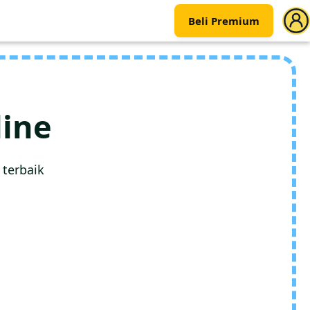
Beli Premium
ine
 terbaik