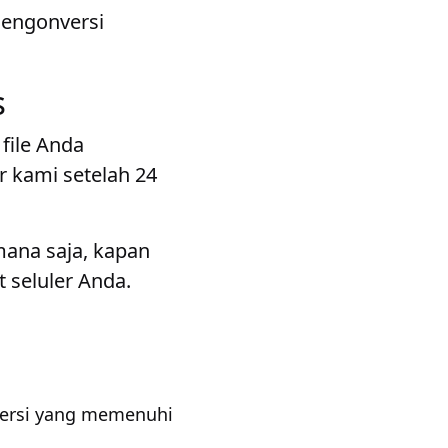
mengonversi
s
file Anda
r kami setelah 24
mana saja, kapan
 seluler Anda.
versi yang memenuhi