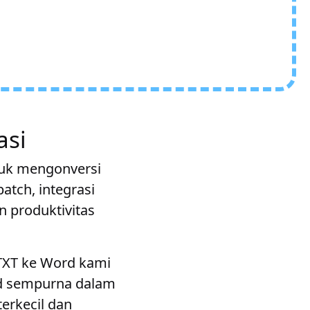
asi
ntuk mengonversi
atch, integrasi
 produktivitas
 TXT ke Word kami
rd sempurna dalam
terkecil dan