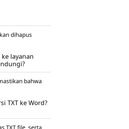
akan dihapus
 ke layanan
indungi?
emastikan bahwa
si TXT ke Word?
 TXT file, serta