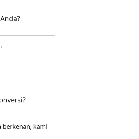
 Anda?
.
onversi?
a berkenan, kami