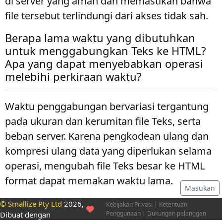
di server yang aman dan memastikan bahwa
file tersebut terlindungi dari akses tidak sah.
Berapa lama waktu yang dibutuhkan
untuk menggabungkan Teks ke HTML?
Apa yang dapat menyebabkan operasi
melebihi perkiraan waktu?
Waktu penggabungan bervariasi tergantung
pada ukuran dan kerumitan file Teks, serta
beban server. Karena pengkodean ulang dan
kompresi ulang data yang diperlukan selama
operasi, mengubah file Teks besar ke HTML
format dapat memakan waktu lama.
Masukan
© Smallize Pty Ltd
2026,
Kebijakan Privasi
|
Ketentuan
Penggunaan
|
Dukungan pelanggan
Dibuat dengan