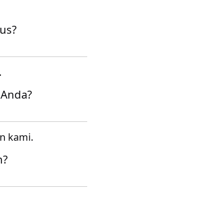
gus?
.
 Anda?
n kami.
n?