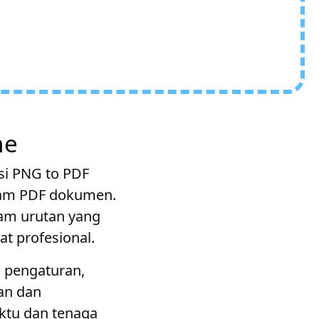
ne
asi PNG to PDF
lam PDF dokumen.
lam urutan yang
at profesional.
 pengaturan,
nan dan
tu dan tenaga