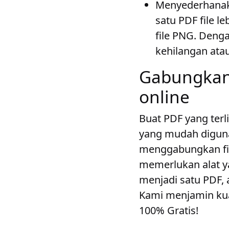
Menyederhanak
satu PDF file 
file PNG. Deng
kehilangan ata
Gabungkan
online
Buat PDF yang terl
yang mudah digun
menggabungkan fil
memerlukan alat 
menjadi satu PDF, 
Kami menjamin kual
100% Gratis!