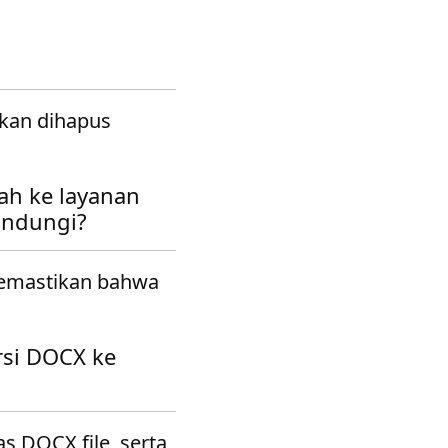
akan dihapus
ah ke layanan
indungi?
memastikan bahwa
rsi DOCX ke
s DOCX file, serta