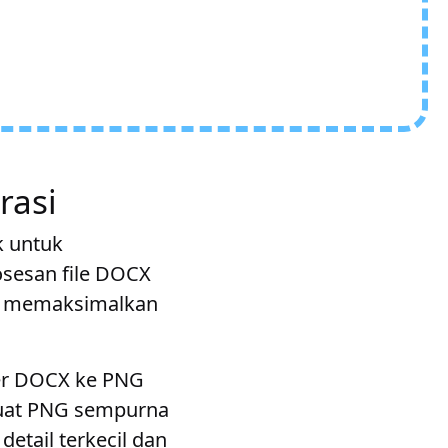
rasi
k untuk
sesan file DOCX
at memaksimalkan
ter DOCX ke PNG
uat PNG sempurna
etail terkecil dan