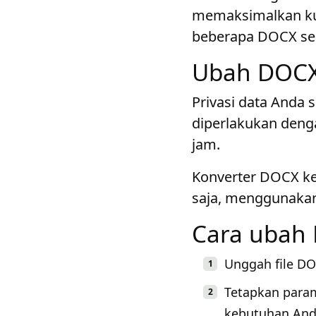
memaksimalkan kua
beberapa DOCX sek
Ubah DOCX 
Privasi data Anda 
diperlakukan denga
jam.
Konverter DOCX ke 
saja, menggunakan 
Cara ubah
Unggah file DO
Tetapkan para
kebutuhan And