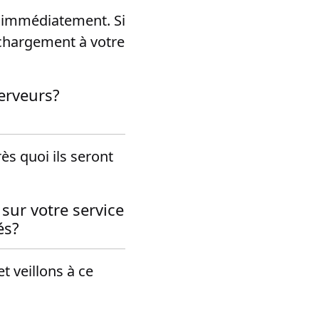
e immédiatement. Si
échargement à votre
erveurs?
ès quoi ils seront
sur votre service
és?
t veillons à ce