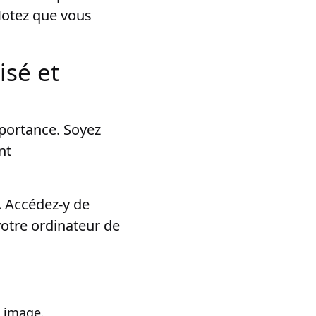
 Notez que vous
isé et
mportance. Soyez
nt
. Accédez-y de
votre ordinateur de
t image.