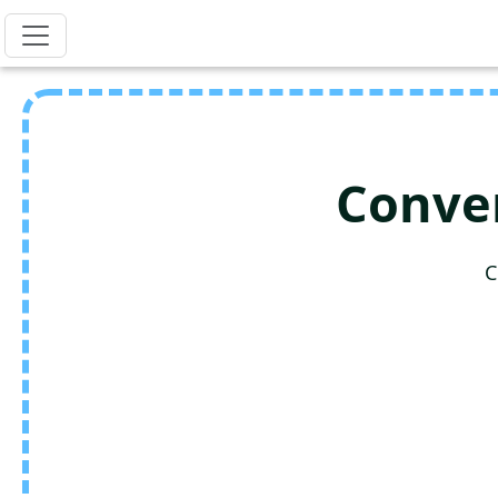
Conver
C