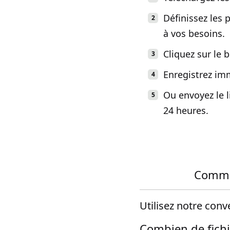
Définissez les
à vos besoins.
Cliquez sur le 
Enregistrez im
Ou envoyez le l
24 heures.
Commen
Utilisez notre con
Combien de fichie