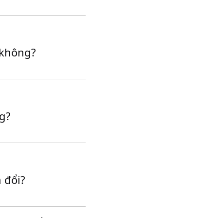
 không?
ng?
 đổi?