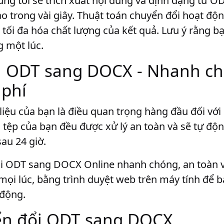
g tôi sẽ trích xuất nội dung và định dạng từ OD
trong vài giây. Thuật toán chuyển đổi hoạt độn
à tối đa hóa chất lượng của kết quả. Lưu ý rằng 
 một lúc.
i ODT sang DOCX - Nhanh ch
 phí
liệu của bạn là điều quan trọng hàng đầu đối với
c tệp của bạn đều được xử lý an toàn và sẽ tự độ
au 24 giờ.
i ODT sang DOCX Online nhanh chóng, an toàn v
 mọi lúc, bằng trình duyệt web trên máy tính để 
 động.
ển đổi ODT sang DOCX