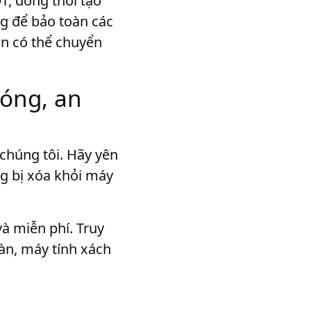
T, đồng thời tạo
g để bảo toàn các
bạn có thể chuyển
óng, an
 chúng tôi. Hãy yên
ng bị xóa khỏi máy
à miễn phí. Truy
bàn, máy tính xách