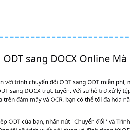
i ODT sang DOCX Online Mà
với trình chuyển đổi ODT sang ODT miễn phí, m
DT sang DOCX trực tuyến. Với sự hỗ trợ xử lý tệ
ựa trên đám mây và OCR, bạn có thể tối đa hóa năn
 tệp ODT của bạn, nhấn nút ' Chuyển đổi ' và Trì