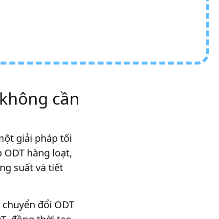
 không cần
ột giải pháp tối
p ODT hàng loạt,
g suất và tiết
nh chuyển đổi ODT