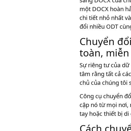
sang DOCX của chún
một DOCX hoàn hảo 
chi tiết nhỏ nhất v
đổi nhiều ODT cùng
Chuyển đổ
toàn, miễn
Sự riêng tư của dữ 
tâm rằng tất cả cá
chủ của chúng tôi s
Công cụ chuyển đổ
cập nó từ mọi nơi,
tay hoặc thiết bị di
Cách chuy