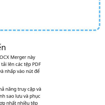
ến
DOCX Merger này
tải lên các tệp PDF
và nhấp vào nút để
hả năng truy cập và
ình sao lưu và phục
hợp nhất nhiều tệp