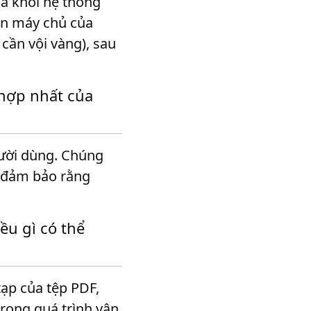
óa khỏi hệ thống
rên máy chủ của
cần vội vàng), sau
 hợp nhất của
gười dùng. Chúng
à đảm bảo rằng
u gì có thể
tạp của tệp PDF,
trong quá trình vận