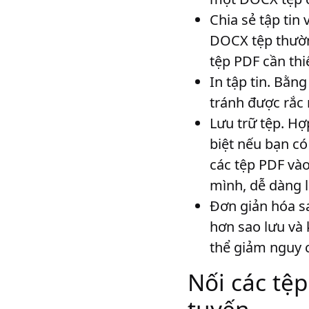
Chia sẻ tập tin
DOCX tệp thườn
tệp PDF cần thi
In tập tin
. Bằng
tránh được rắc r
Lưu trữ tệp
. Hợ
biệt nếu bạn có
các tệp PDF vào
mình, dễ dàng l
Đơn giản hóa s
hơn sao lưu và 
thể giảm nguy c
Nối các tệ