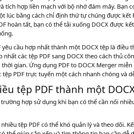
à tích hợp liền mạch với bộ nhớ đám mây. Bạn có
t lúc bằng cách chỉ định thứ tự chúng được kết h
DF hoàn tất, bạn có thể tải xuống DOCX được kế
uống.
F yêu cầu hợp nhất thành một DOCX tệp là điều 
ợp nhất các tệp PDF sang DOCX theo cách thủ côn
u thời gian. Ứng dụng PDF to DOCX Merger miễn p
c tệp PDF trực tuyến một cách nhanh chóng và d
iều tệp PDF thành một DOCX
 trường hợp sử dụng khi bạn có thể cần nối nhiề
ó nhiều tệp PDF có thể khó quản lý và theo dõi. K
ó thể giúp sắp xếp và tìm thông tin bạn cần dễ 