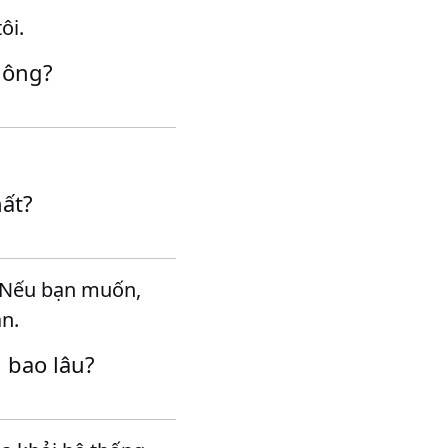
ôi.
hông?
ất?
. Nếu bạn muốn,
ạn.
 bao lâu?