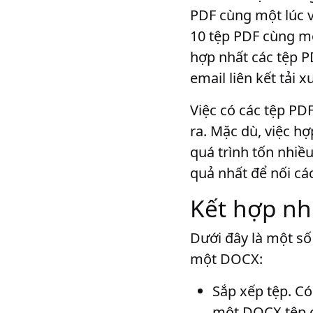
PDF cùng một lúc v
10 tệp PDF cùng mộ
hợp nhất các tệp P
email liên kết tải x
Việc có các tệp PD
ra. Mặc dù, việc h
quá trình tốn nhiề
quả nhất để nối cá
Kết hợp nh
Dưới đây là một số
một DOCX:
Sắp xếp tệp
. C
một DOCX tệp c