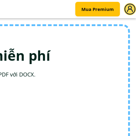
Mua Premium
iễn phí
PDF với DOCX.