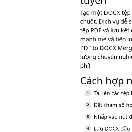
tuyến
Tạo một DOCX tệp c
chuột. Dịch vụ dễ 
tệp PDF và lưu kế
mạnh mẽ và tiện l
PDF to DOCX Merger
lượng chuyên nghiệ
phí!
Cách hợp 
Tải lên các tệ
Đặt tham số ho
Nhấp vào nút đ
Lưu DOCX đầu ra