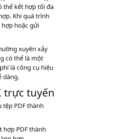
 thể kết hợp tối đa
ợp. Khi quá trình
t hợp hoặc gửi
thường xuyên xảy
g có thể là một
hí là công cụ hiệu
ễ dàng.
 trực tuyến
u tệp PDF thành
ết hợp PDF thành
dàng hơn