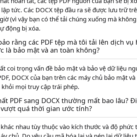
nhất hoàn tất, các tệp PDF nguồn của bạn sẽ bị x
 lập tức. Các DOCX tệp đầu ra sẽ được lưu trữ t
 giờ (vì vậy bạn có thể tải chúng xuống mà không 
ự động bị xóa.
ảo rằng các PDF tệp mà tôi tải lên dịch vụ
c là bảo mật và an toàn không?
rất coi trọng vấn đề bảo mật và bảo vệ dữ liệu n
p PDF, DOCX của bạn trên các máy chủ bảo mật v
khỏi mọi truy cập trái phép.
hất PDF sang DOCX thường mất bao lâu? Điề
vượt quá thời gian ước tính?
 khác nhau tùy thuộc vào kích thước và độ phức 
y chủ. Do yêu cầu mã hóa lại và nén lại dữ liệu 