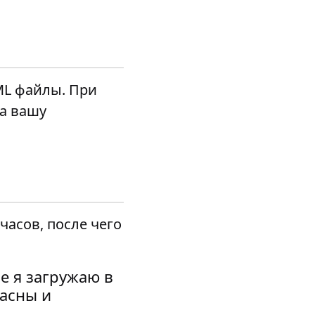
ML файлы. При
а вашу
часов, после чего
е я загружаю в
пасны и