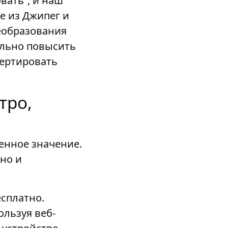
вать", и наш
е из Джипег и
еобразования
ально повысить
вертировать
тро,
енное значение.
но и
есплатно.
ользуя веб-