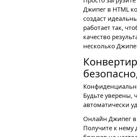
Просто загрузите
Джипег в HTML к
создаст идеальн
работает так, ч
качество результ
несколько Джипе
Конвертир
безопасно
Конфиденциально
Будьте уверены, 
автоматически уд
Онлайн Джипег в 
Получите к нему 