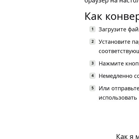
браузер на насто
Как конве
Загрузите фай
Установите п
соответствую
Нажмите кнопк
Немедленно со
Или отправьте
использовать 
Как я 