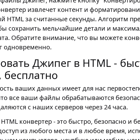
 файлы Джипег, нажмите кнопку "Конвертиро
онвертер извлечет контент и форматировани
ый HTML за считанные секунды. Алгоритм пр
тобы сохранить мельчайшие детали и максим
ата. Обратите внимание, что вы можете кон
г одновременно.
овать Джипег в HTML - быс
, бесплатно
сть ваших данных имеет для нас первостеп
что все ваши файлы обрабатываются безопас
аляются с наших серверов через 24 часа.
HTML конвертер - это быстро, безопасно и б
доступ из любого места и в любое время, исп