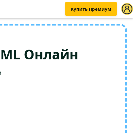
Купить Премиум
TML Онлайн
й