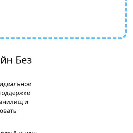
йн Без
 идеальное
 поддержке
ранилищ и
овать