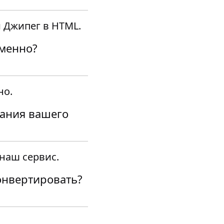
 Джипег в HTML.
еменно?
но.
вания вашего
наш сервис.
конвертировать?