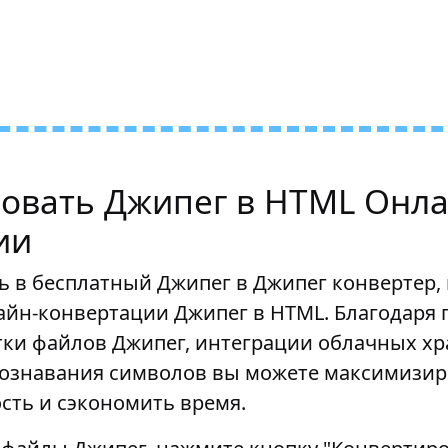
овать Джипег в HTML Онла
ии
ь в бесплатный Джипег в Джипег конвертер,
айн-конвертации Джипег в HTML. Благодаря
тки файлов Джипег, интеграции облачных х
познавания символов вы можете максимизир
сть и сэкономить время.