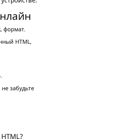
устройстве.
онлайн
L формат.
анный HTML,
.
.
 не забудьте
в HTML?