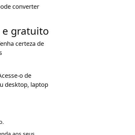
pode converter
 e gratuito
Tenha certeza de
s
Acesse-o de
u desktop, laptop
o.
enda aos seus