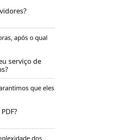
vidores?
ras, após o qual
eu serviço de
os?
arantimos que eles
 PDF?
plexidade dos