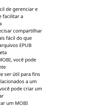
cil de gerenciar e
acilitar a
a
ecisar compartilhar
s fácil do que
 arquivos EPUB
eta
MOBI, você pode
nte
ser útil para fins
relacionados a um
você pode criar um
ar
erar um MOBI