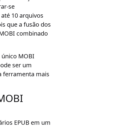
rar-se
até 10 arquivos
is que a fusão dos
do MOBI combinado
m único MOBI
pode ser um
a ferramenta mais
 MOBI
 vários EPUB em um