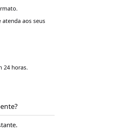
ormato.
 atenda aos seus
m 24 horas.
ente?
tante.