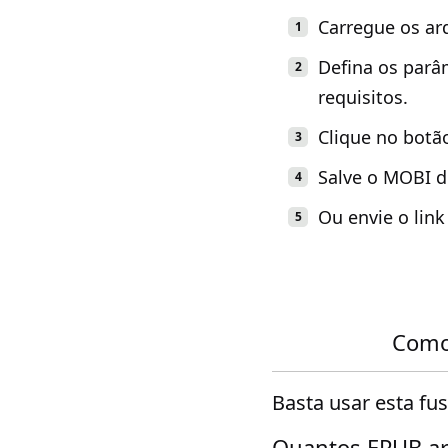
Carregue os ar
Defina os parâ
requisitos.
Clique no botã
Salve o MOBI d
Ou envie o lin
Como
Basta usar esta fu
Quantos EPUB ar