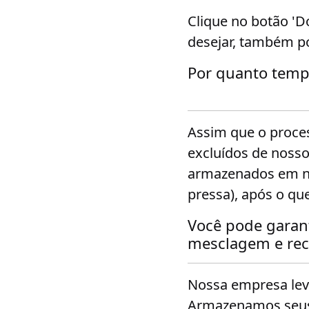
Clique no botão '
desejar, também p
Por quanto temp
Assim que o proces
excluídos de noss
armazenados em no
pressa), após o q
Você pode garant
mesclagem e rec
Nossa empresa leva
Armazenamos seus 