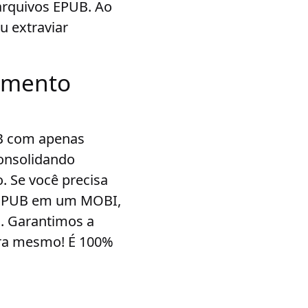
 arquivos EPUB. Ao
u extraviar
umento
UB com apenas
 consolidando
 Se você precisa
s EPUB em um MOBI,
. Garantimos a
ora mesmo! É 100%