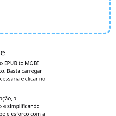
ne
vo EPUB to MOBI
o. Basta carregar
essária e clicar no
ação, a
o e simplificando
po e esforço com a